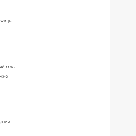
кожицы
ый сок.
ожно
лании