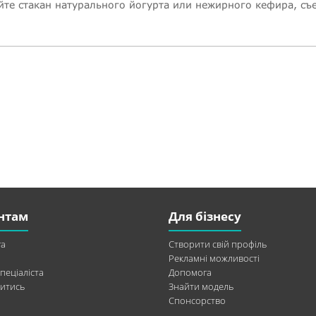
йте стакан натурального йогурта или нежирного кефира, съ
нтам
Для бізнесу
а
Створити свій профіль
Рекламні можливості
пеціаліста
Допомога
итись
Знайти модель
Спонсорство