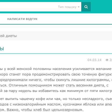
Тип пошуку
НАПИСАТИ ВІДГУК
ней диеты
ТЫ
04.03.14
2
ы у всей женской половины населения усиливается желание
скоро станет пора продемонстрировать свою точеную фигурк
предпринимали ничего, чтобы скинуть лишние килограммы, 
ться. Отличным помощником может стать весенняя диета, с
 за пару недель вы избавитесь как минимум от пяти килог
ует выпить чашечку кофе или чая, но только несладкого, съе
одов с низкокалорийным маслом, кусочками яблока или апе
ом. Важно, чтобы хлеб был цельнозерновым.