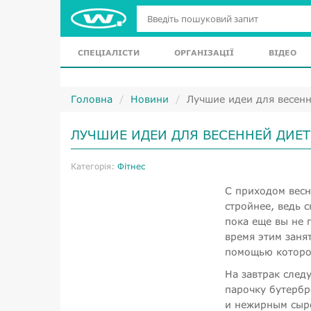
СПЕЦІАЛІСТИ
ОРГАНІЗАЦІЇ
ВІДЕО
Головна
Новини
Лучшие идеи для весен
ЛУЧШИЕ ИДЕИ ДЛЯ ВЕСЕННЕЙ ДИЕ
Категорія:
Фітнес
С приходом весн
стройнее, ведь 
пока еще вы не 
время этим заня
помощью которой
На завтрак след
парочку бутербр
и нежирным сыр