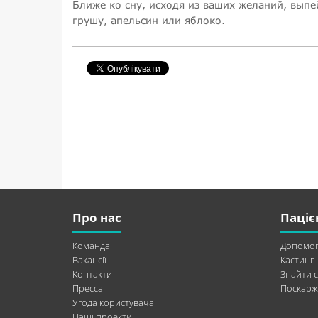
Ближе ко сну, исходя из ваших желаний, выпе
грушу, апельсин или яблоко.
Про нас
Паціє
Команда
Допомог
Вакансії
Кастинг
Контакти
Знайти с
Пресса
Поскарж
Угода користувача
Наші проекти