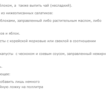
локом, а также выпить чай (несладкий).
 из нижеописанных салатиков:
 яблоками, заправленный либо растительным маслом, либо
ов и яблок.
сты с корейской морковью или свеклой в соотношении
 капусты с чесноком и соевым соусом, заправленный нежир
ь.
ующее:
добавить лишь немного
айную ложку на поллитра