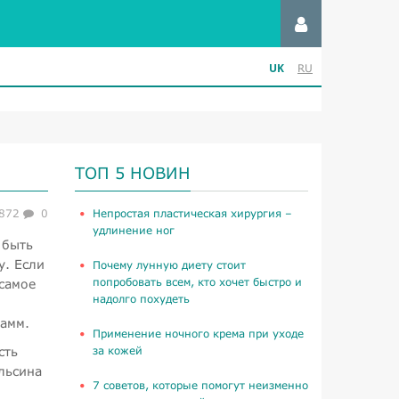
UK
RU
ТОП 5 НОВИН
872
0
​Непростая пластическая хирургия –
удлинение ног
 быть
у. Если
Почему лунную диету стоит
попробовать всем, кто хочет быстро и
самое
надолго похудеть
рамм.
Применение ночного крема при уходе
сть
за кожей
льсина
​7 советов, которые помогут неизменно