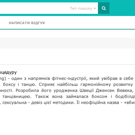
Тип пошуку
НАПИСАТИ ВІДГУК
оцедуру
ing) - один з напрямків фітнес-індустрії, який увібрав в себе
, боксу і танцю. Сприяє найбільш гармонійному розвитку 
чності. Розробила його уродженка Швеції Дженсен Вевека,
танцівницею. Також вона займалася боксом і бодібілді
 сексуальна - девіз цієї методики. Її неофіційна назва - «вби