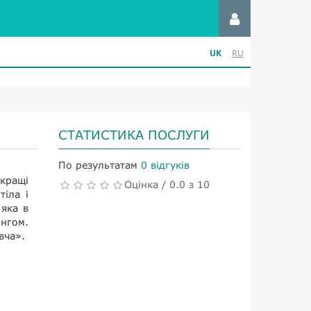
UK
RU
СТАТИСТИКА ПОСЛУГИ
По результатам
0 відгуків
 кращі
Оцінка / 0.0 з 10
тіла і
 яка в
нгом.
вча».