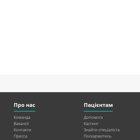
Про нас
Пацієнтам
Команда
Допомога
Вакансії
Кастинг
Контакти
Знайти спеціаліста
Пресса
Поскаржитись