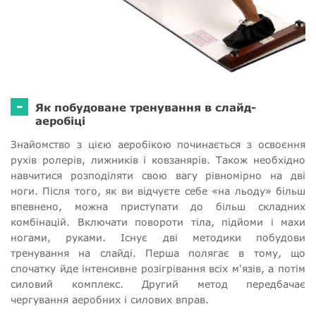
-
Як побудоване тренування в слайд-
аеробіці
Знайомство з цією аеробікою починається з освоєння
рухів ролерів, лижників і ковзанярів. Також необхідно
навчитися розподіляти свою вагу рівномірно на дві
ноги. Після того, як ви відчуєте себе «на льоду» більш
впевнено, можна приступати до більш складних
комбінацій. Включати повороти тіла, підйоми і махи
ногами, руками. Існує дві методики побудови
тренування на слайді. Перша полягає в тому, що
спочатку йде інтенсивне розігрівання всіх м'язів, а потім
силовий комплекс. Другий метод передбачає
чергування аеробних і силових вправ.