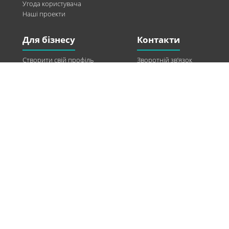
Угода користувача
Наші проекти
Для бізнесу
Контакти
Створити свій профіль
Зворотній зв’язок
Рекламні можливості
Twitter
Допомога
Facebook
Знайти модель
Vkontakte
Спонсорство
© 2013-2026 Q-WEL Всі права захищені
Інформація на сайті q-wel.com призначена тільки для ознайомлення. Описані
методи самостійно використовувати не рекомендується. Всі права на матеріали,
розміщені на сайті q-wel.com охороняються відповідно до законодавства
України.
«агробизнес»