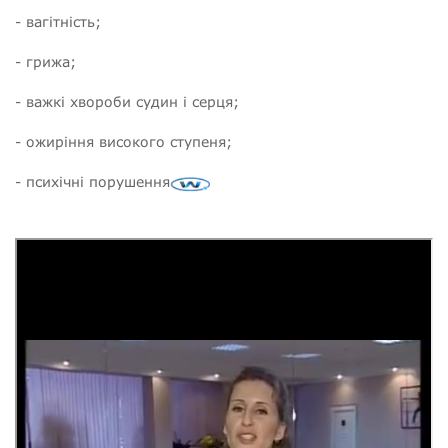
- вагітність;
- грижа;
- важкі хвороби судин і серця;
- ожиріння високого ступеня;
- психічні порушення