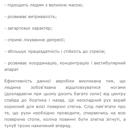
- підходить людям з великою масою;
- розвиває витривалість;
- загартовує характер;
- сприяє лікуванню депресії;
- збільшує працездатність і стійкість до стресів;
- розвиває координацію, концентрацію і вестибулярний
апарат
Ефективність данної аеробіки викликана тим, що
людина зобов'язана відштовхуватися ногами
(докладаючи при цьому досить багато сили) від центру
слайда до бортика і назад. Це нескладний рух вкрай
корисний для всієї поверхні стегна. Слід пам'ятати про
те, що рухи необхідно проводити, спираючись на всю
поверхню стопи, коліна повинні бути злегка зігнуті, а
тулуб трохи нахилений вперед.