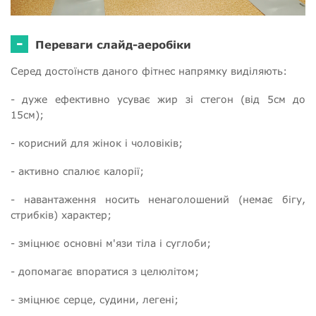
-
Переваги слайд-аеробіки
Серед достоїнств даного фітнес напрямку виділяють:
- дуже ефективно усуває жир зі стегон (від 5см до
15см);
- корисний для жінок і чоловіків;
- активно спалює калорії;
- навантаження носить ненаголошений (немає бігу,
стрибків) характер;
- зміцнює основні м'язи тіла і суглоби;
- допомагає впоратися з целюлітом;
- зміцнює серце, судини, легені;