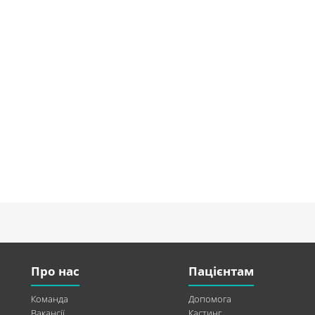
Про нас
Пацієнтам
Команда
Допомога
Вакансії
Кастинг