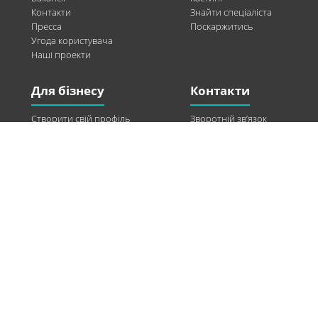
Контакти
Знайти спеціаліста
Пресса
Поскаржитись
Угода користувача
Наші проекти
Для бізнесу
Контакти
Створити свій профіль
Зворотній зв’язок
Рекламні можливості
Twitter
Допомога
Facebook
Знайти модель
Vkontakte
Спонсорство
© 2013-2026 Q-WEL Всі права захищені
Інформація на сайті q-wel.com призначена тільки для ознайомлення. Описані
методи самостійно використовувати не рекомендується. Всі права на матеріали,
розміщені на сайті q-wel.com охороняються відповідно до законодавства