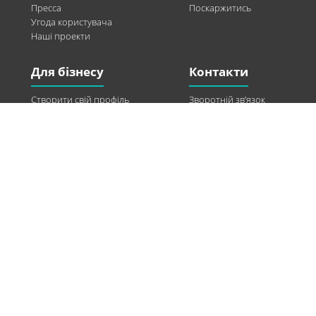
Пресса
Поскаржитись
Угода користувача
Наші проекти
Для бізнесу
Контакти
Створити свій профіль
Зворотній зв’язок
Рекламні можливості
Twitter
Допомога
Facebook
Знайти модель
Vkontakte
Спонсорство
© 2013-2026 Q-WEL Всі права захищені
Інформація на сайті q-wel.com призначена тільки для ознайомлення. Описані
методи самостійно використовувати не рекомендується. Всі права на матеріали,
розміщені на сайті q-wel.com охороняються відповідно до законодавства
України.