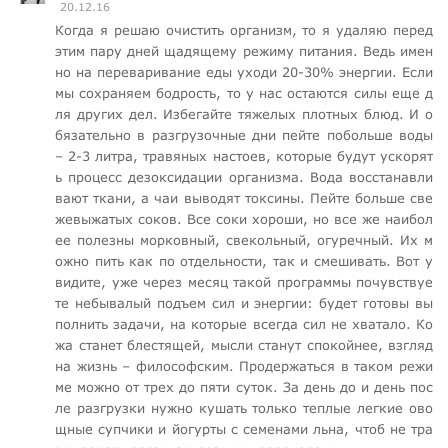
20.12.16
Когда я решаю очистить организм, то я удаляю перед
этим пару дней щадящему режиму питания. Ведь имен
но на переваривание еды уходи 20-30% энергии. Если
мы сохраняем бодрость, то у нас остаются силы еще д
ля других дел. Избегайте тяжелых плотных блюд. И о
бязательно в разгрузочные дни пейте побольше воды
– 2-3 литра, травяных настоев, которые будут ускорят
ь процесс дезоксидации организма. Вода восстанавли
вают ткани, а чаи выводят токсины. Пейте больше све
жевыжатых соков. Все соки хороши, но все же наибол
ее полезны морковный, свекольный, огуречный. Их м
ожно пить как по отдельности, так и смешивать. Вот у
видите, уже через месяц такой программы почувствуе
те небывалый подъем сил и энергии: будет готовы вы
полнить задачи, на которые всегда сил не хватало. Ко
жа станет блестящей, мысли станут спокойнее, взгляд
на жизнь – философским. Продержаться в таком режи
ме можно от трех до пяти суток. За день до и день пос
ле разгрузки нужно кушать только теплые легкие ово
щные супчики и йогурты с семенами льна, чтоб не тра