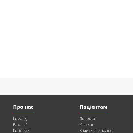
Про нас
Пацієнтам
Команда
Допомога
Вакансії
Кастинг
Контакти
Знайти спеціаліста