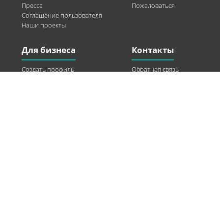
Пресса
Пожаловаться
Соглашение пользователя
Наши проекты
Для бизнеса
Контакты
Создать профиль
Обратная связь
Рекламные возможности
Twitter
Помощь
Facebook
Найти модель
Vkontakte
Спонсорство
© 2013-2026 Q-WEL Все права защищены
Інформація на сайті q-wel.com призначена тільки для ознайомлення. Описані
методи самостійно використовувати не рекомендується. Всі права на матеріали,
розміщені на сайті q-wel.com охороняються відповідно до законодавства
України.