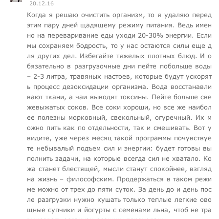
20.12.16
Когда я решаю очистить организм, то я удаляю перед
этим пару дней щадящему режиму питания. Ведь имен
но на переваривание еды уходи 20-30% энергии. Если
мы сохраняем бодрость, то у нас остаются силы еще д
ля других дел. Избегайте тяжелых плотных блюд. И о
бязательно в разгрузочные дни пейте побольше воды
– 2-3 литра, травяных настоев, которые будут ускорят
ь процесс дезоксидации организма. Вода восстанавли
вают ткани, а чаи выводят токсины. Пейте больше све
жевыжатых соков. Все соки хороши, но все же наибол
ее полезны морковный, свекольный, огуречный. Их м
ожно пить как по отдельности, так и смешивать. Вот у
видите, уже через месяц такой программы почувствуе
те небывалый подъем сил и энергии: будет готовы вы
полнить задачи, на которые всегда сил не хватало. Ко
жа станет блестящей, мысли станут спокойнее, взгляд
на жизнь – философским. Продержаться в таком режи
ме можно от трех до пяти суток. За день до и день пос
ле разгрузки нужно кушать только теплые легкие ово
щные супчики и йогурты с семенами льна, чтоб не тра