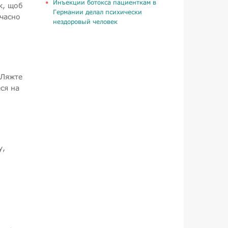
Инъекции ботокса пациенткам в
ак, щоб
Германии делал психически
очасно
нездоровый человек
 Ляжте
еся на
у,