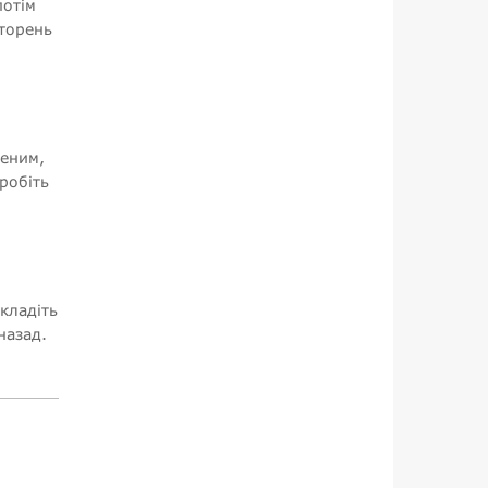
потім
вторень
женим,
робіть
кладіть
назад.