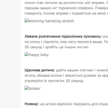
спини стає легкою за допомогою цієї вправи. Ля
підошви ваших ніг торкалися поверхні. Поверні
поверніть голову вправо і подивіться на свою 
Лежаче розтягнення підколінних сухожиль:
ось
на спину і підніміть ліву ногу якомога вище. 
30 секунд і зробіть це іншою ногою.
Щаслива дитина:
дайте вашим стегнам і нижні
зігніть обидва коліна і візьміться руками за к
утримуйте їх протягом 30 секунд.
Ножиці:
ця штука відмінно підходить для сху