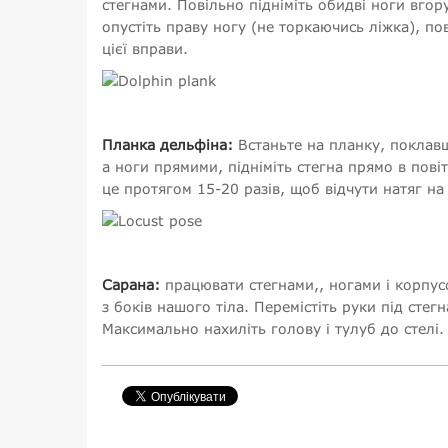
стегнами. Повільно підніміть обидві ноги вгор
опустіть праву ногу (не торкаючись ліжка), пов
цієї вправи.
Планка дельфіна:
Встаньте на планку, поклавш
а ноги прямими, підніміть стегна прямо в пові
це протягом 15-20 разів, щоб відчути натяг на 
Сарана:
працювати стегнами,, ногами і корпус
з боків нашого тіла. Перемістіть руки під стег
Максимально нахиліть голову і тулуб до стелі.