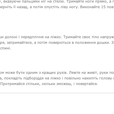
у, вказуючи пальцями ніг на стелю. Тримайте ноги прямо, а 
ерніть її назад, а потім опустіть ліву ногу. Виконайте 15 по
и долоні і передпліччя на ліжко. Тримайте своє тіло напру
тря, затримайтеся, а потім поверніться в положення дошки. З
спині.
ом може бути одним з кращих рухів. Ляжте на живіт, руки по
на, покладіть підборіддя на ліжко і повільно нахиліть голову 
 Протримайся стільки, скільки зможеш, і повертайся.