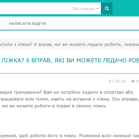
Тип пошуку
НАПИСАТИ ВІДГУК
стати з ліжка? 6 вправ, які ви можете ледачо робити, лежач
 ЛІЖКА? 6 ВПРАВ, ЯКІ ВИ МОЖЕТЕ ЛЕДАЧО РО
27.05.20
4
видке тренування? Вам не потрібно ходити в спортзал або
рацювати всім тілом, навіть не встаючи з ліжка. Ось вправи,
які ви можете робити в піжамі в своєму ліжку.
творений, щоб робити його в ліжку. Розминка всієї нижньої ча