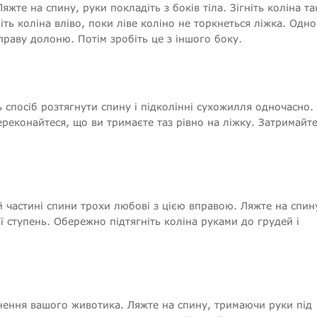
жте на спину, руки покладіть з боків тіла. Зігніть коліна т
ть коліна вліво, поки ліве коліно не торкнеться ліжка. Одн
праву долоню. Потім зробіть це з іншого боку.
 спосіб розтягнути спину і підколінні сухожилля одночасно.
Переконайтеся, що ви тримаєте таз рівно на ліжку. Затримайт
й частині спини трохи любові з цією вправою. Ляжте на спин
раї ступень. Обережно підтягніть коліна руками до грудей і
днення вашого животика. Ляжте на спину, тримаючи руки під