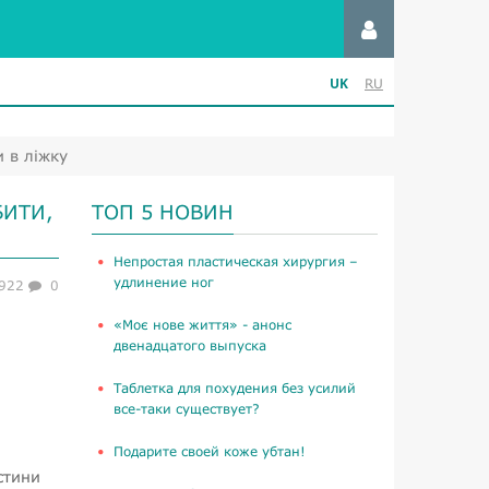
UK
RU
и в ліжку
БИТИ,
ТОП 5 НОВИН
​Непростая пластическая хирургия –
удлинение ног
922
0
«Моє нове життя» - анонс
двенадцатого выпуска
Таблетка для похудения без усилий
все-таки существует?
Подарите своей коже убтан!
стини