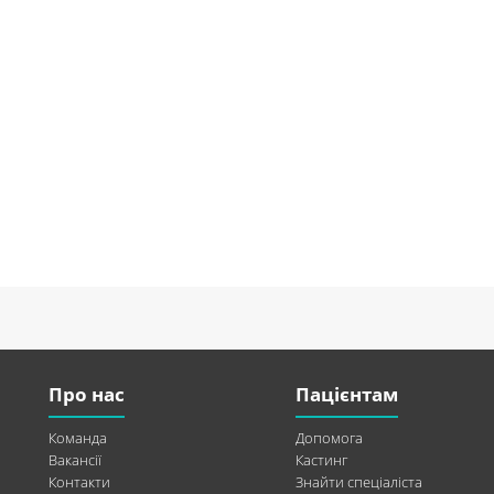
Про нас
Пацієнтам
Команда
Допомога
Вакансії
Кастинг
Контакти
Знайти спеціаліста