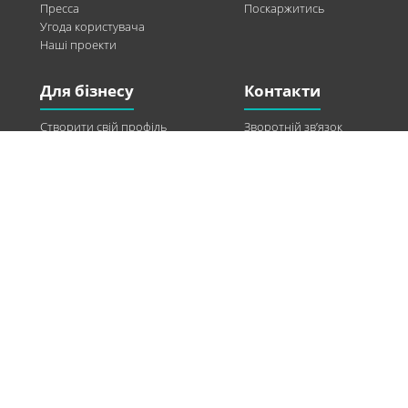
Пресса
Поскаржитись
Угода користувача
Наші проекти
Для бізнесу
Контакти
Створити свій профіль
Зворотній зв’язок
Рекламні можливості
Twitter
Допомога
Facebook
Знайти модель
Vkontakte
Спонсорство
© 2013-2026 Q-WEL Всі права захищені
Інформація на сайті q-wel.com призначена тільки для ознайомлення. Описані
методи самостійно використовувати не рекомендується. Всі права на матеріали,
розміщені на сайті q-wel.com охороняються відповідно до законодавства
України.