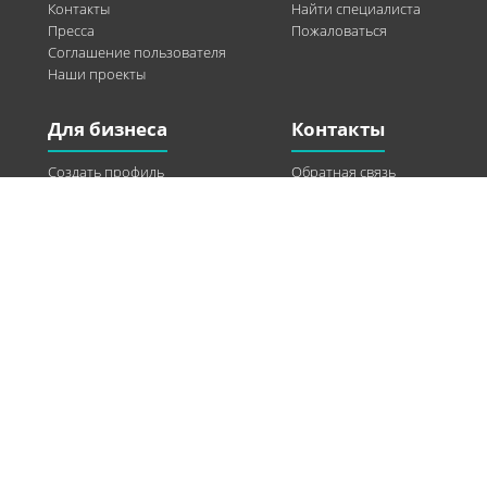
Контакты
Найти специалиста
Пресса
Пожаловаться
Соглашение пользователя
Наши проекты
Для бизнеса
Контакты
Создать профиль
Обратная связь
Рекламные возможности
Twitter
Помощь
Facebook
Найти модель
Vkontakte
Спонсорство
© 2013-2026 Q-WEL Все права защищены
Інформація на сайті q-wel.com призначена тільки для ознайомлення. Описані
методи самостійно використовувати не рекомендується. Всі права на матеріали,
розміщені на сайті q-wel.com охороняються відповідно до законодавства