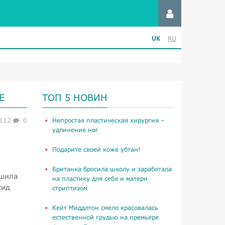
UK
RU
Е
ТОП 5 НОВИН
112
0
​Непростая пластическая хирургия –
удлинение ног
Подарите своей коже убтан!
Британка бросила школу и заработала
ешила
на пластику для себя и матери
сид
стриптизом
Кейт Миддлтон смело красовалась
естественной грудью на премьере