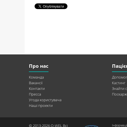
Про нас
Паціє
Команда
Допомог
Вакансії
Кастинг
Контакти
Знайти с
Пресса
Поскарж
Угода користувача
Наші проекти
© 2013-2026 Q-WEL Всі
Інформаці