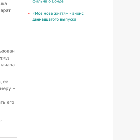
фильма о Бонде
шка
парат
«Моє нове життя» - анонс
двенадцатого выпуска
ьзован
еред
начала
ц ее
имеру –
ть его
,