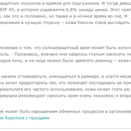
защитных лосьонов и кремов для подгузников. И тогда деву
PF 45, в котором содержится 6,8% оксида цинка. Этот пре
 как это и положено, но также и в ночное время во сне. И
изменения в лучшую сторону – кожа Николь стала выглядеть
оложение о том, что солнцезащитный крем может быть испол
коль. - Признаюсь, вначале мне казалось глупым наносить п
одна ночь, и на лице можно было заметить разницу – кожа 
начали сглаживаться, уменьшаться в размере, а спустя меся
ь хочет предостеречь тех, кто пожелает последовать ее пр
результате его частого использования, кожа может стать уж
девушка рекомендует наносить крем очень экономно и втира
щей может быть нарушением обменных процессов в организме
е бороться с прыщами
.