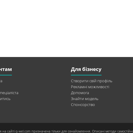
нтам
Для бізнесу
а
Створити свій профіль
Рекламні можливості
пеціаліста
Допомога
итись
Знайти модель
Спонсорство
я на сайті q-wel.com призначена тільки для ознайомлення. Описані методи самостійн