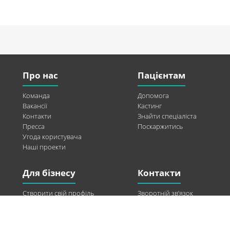
Про нас
Пацієнтам
Команда
Допомога
Вакансії
Кастинг
Контакти
Знайти спеціаліста
Пресса
Поскаржитись
Угода користувача
Наші проекти
Для бізнесу
Контакти
Створити свій профіль
Зворотній зв’язок
Рекламні можливості
Twitter
Допомога
Facebook
Знайти модель
Vkontakte