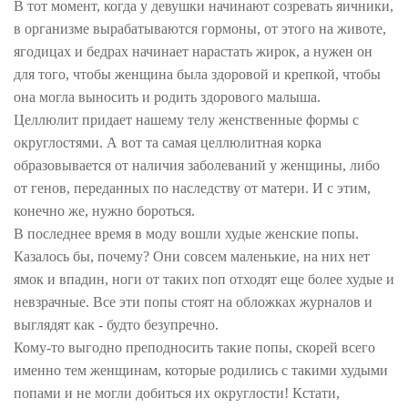
В тот момент, когда у девушки начинают созревать яичники,
в организме вырабатываются гормоны, от этого на животе,
ягодицах и бедрах начинает нарастать жирок, а нужен он
для того, чтобы женщина была здоровой и крепкой, чтобы
она могла выносить и родить здорового малыша.
Целлюлит придает нашему телу женственные формы с
округлостями. А вот та самая целлюлитная корка
образовывается от наличия заболеваний у женщины, либо
от генов, переданных по наследству от матери. И с этим,
конечно же, нужно бороться.
В последнее время в моду вошли худые женские попы.
Казалось бы, почему? Они совсем маленькие, на них нет
ямок и впадин, ноги от таких поп отходят еще более худые и
невзрачные. Все эти попы стоят на обложках журналов и
выглядят как - будто безупречно.
Кому-то выгодно преподносить такие попы, скорей всего
именно тем женщинам, которые родились с такими худыми
попами и не могли добиться их округлости! Кстати,