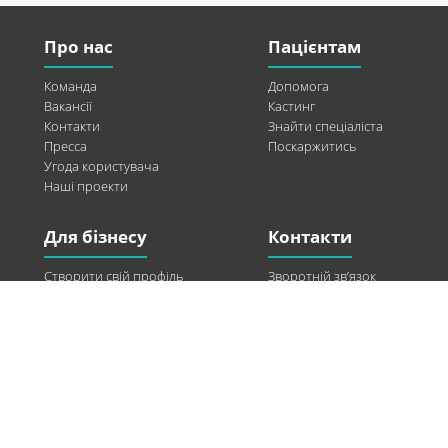
Про нас
Пацієнтам
Команда
Допомога
Вакансії
Кастинг
Контакти
Знайти спеціаліста
Пресса
Поскаржитись
Угода користувача
Наші проекти
Для бізнесу
Контакти
Створити свій профіль
Зворотній зв’язок
Рекламні можливості
Twitter
Допомога
Facebook
Знайти модель
Vkontakte
Спонсорство