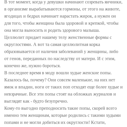
В тот момент, когда у девушки начинают созревать яичники,
в организме вырабатываются гормоны, от этого на животе,
ягодицах и бедрах начинает нарастать жирок, а нужен он
для того, чтобы женщина была здоровой и крепкой, чтобы
она могла выносить и родить здорового малыша.
Целлюлит придает нашему телу женственные формы с
округлостями. А вот та самая целлюлитная корка
образовывается от наличия заболеваний у женщины, либо
от генов, переданных по наследству от матери. И с этим,
конечно же, нужно бороться.
В последнее время в моду вошли худые женские попы.
Казалось бы, почему? Они совсем маленькие, на них нет
ямок и впадин, ноги от таких поп отходят еще более худые и
невзрачные. Все эти попы стоят на обложках журналов и
выглядят как - будто безупречно.
Кому-то выгодно преподносить такие попы, скорей всего
именно тем женщинам, которые родились с такими худыми
попами и не могли добиться их округлости! Кстати,