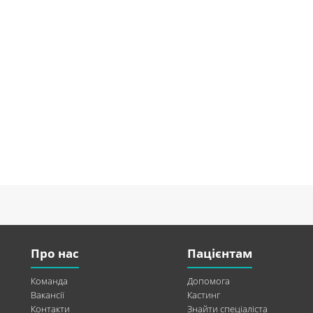
Про нас
Пацієнтам
Команда
Допомога
Вакансії
Кастинг
Контакти
Знайти спеціаліста