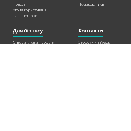
Пресса
Поскаржитись
Угода користувача
Наші проекти
Для бізнесу
Контакти
Створити свій профіль
Зворотній зв’язок
Рекламні можливості
Twitter
Допомога
Facebook
Знайти модель
Vkontakte
Спонсорство
© 2013-2026 Q-WEL Всі права захищені
Інформація на сайті q-wel.com призначена тільки для ознайомлення. Описані
методи самостійно використовувати не рекомендується. Всі права на матеріали,
розміщені на сайті q-wel.com охороняються відповідно до законодавства
України.