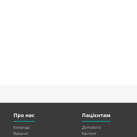
Про нас
Пацієнтам
Команда
Допомога
Вакансії
Кастинг