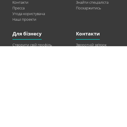
Контакти
Знайти спеціаліста
Пресса
Поскаржитись
Угода користувача
Наші проекти
Для бізнесу
Контакти
Створити свій профіль
Зворотній зв’язок
Рекламні можливості
Twitter
Допомога
Facebook
Знайти модель
Vkontakte
Спонсорство
© 2013-2026 Q-WEL Всі права захищені
Інформація на сайті q-wel.com призначена тільки для ознайомлення. Описані
методи самостійно використовувати не рекомендується. Всі права на матеріали,
розміщені на сайті q-wel.com охороняються відповідно до законодавства