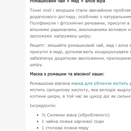
Ромашковий чай + мед + алое віра
Тонкі лінії і зморшки стали звичайною пробле
додаткового догляду, особливо з натуральними
Поліфеноли і фітохімічні речовини, присутні 
вільними радикалами, викликаними впливом на 
заспокоює напружену шкіру.
Рецепт: змішайте ромашковий чай, мед і алое в
присутні в меді, допомагають кондиціонувати 
забезпечує додаткове зволоження, прискорюю
шкіру.
Маска з ромашки та вівсяної каши:
Ромашкова вівсяна
маска для обличчя містить 
містить саліцилову кислоту, яка володіє выд
клітини шкіри, в той час як цукор діє як сильн
Інгредієнти:
½ Склянки вівса (обробленого)
1 чайна ложка харчової соди
1 столова ложка меду