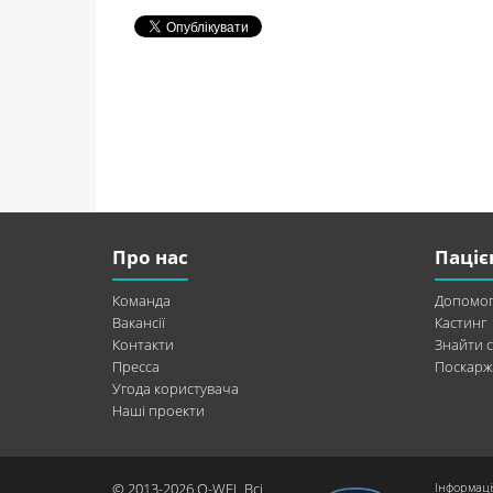
Про нас
Паціє
Команда
Допомог
Вакансії
Кастинг
Контакти
Знайти с
Пресса
Поскарж
Угода користувача
Наші проекти
© 2013-2026 Q-WEL Всі
Інформаці