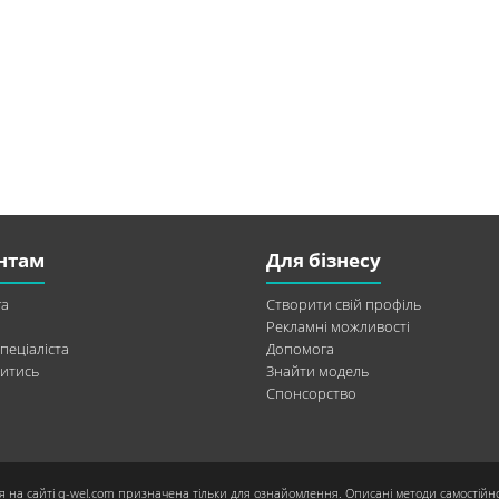
нтам
Для бізнесу
а
Створити свій профіль
Рекламні можливості
пеціаліста
Допомога
итись
Знайти модель
Спонсорство
я на сайті q-wel.com призначена тільки для ознайомлення. Описані методи самостійн