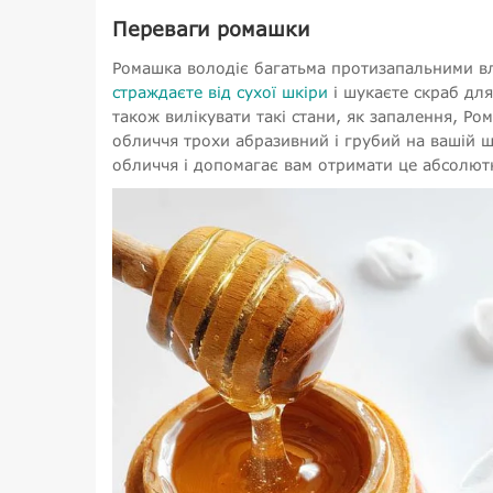
Переваги ромашки
Ромашка володіє багатьма протизапальними вл
страждаєте від сухої шкіри
і шукаєте скраб для
також вилікувати такі стани, як запалення, Ро
обличчя трохи абразивний і грубий на вашій ш
обличчя і допомагає вам отримати це абсолют