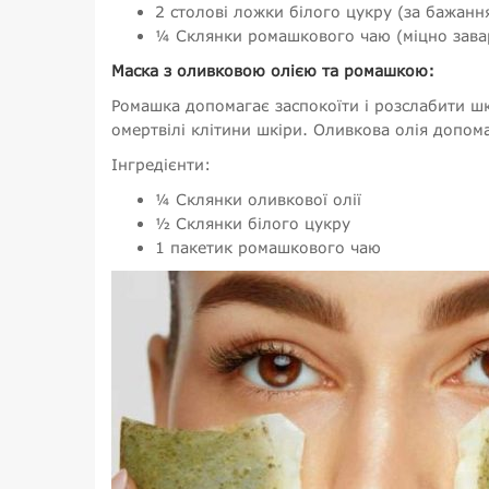
2 столові ложки білого цукру (за бажанн
¼ Склянки ромашкового чаю (міцно зава
Маска з оливковою олією та ромашкою:
Ромашка допомагає заспокоїти і розслабити шк
омертвілі клітини шкіри. Оливкова олія допом
Інгредієнти:
¼ Склянки оливкової олії
½ Склянки білого цукру
1 пакетик ромашкового чаю