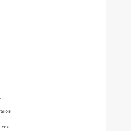
и
також
ісля