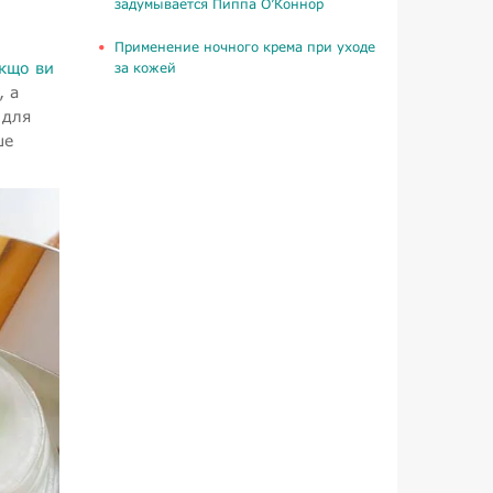
задумывается Пиппа О’Коннор
Применение ночного крема при уходе
якщо ви
за кожей
, а
 для
ше