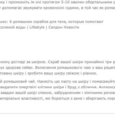
лку і промокніть їм очі протягом 5-10 хвилин обертальними 
у допомагає звужувати кровоносні судини, в той час як ром
рному догляді за шкірою. Скраб вашої шкіри принаймні три 
азує здорове сяйво. Включення ромашкового чаю у ваш рецеп
овану шкіру і зробити вашу шкіру свіжою і рівною.
ий ромашковий чай. Нанесіть цю пасту на шкіру і помасажуйте
идалити омертвілі клітини шкіри і бруд з обличчя. Антиокс
завдані вашій шкірі спекою, забрудненням і хімічними речо
ктеріальні властивості, які борються з акне і зберігають пор