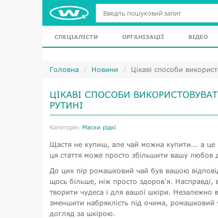
СПЕЦІАЛІСТИ
ОРГАНІЗАЦІЇ
ВІДЕО
Головна
Новини
Цікаві способи викорис
ЦІКАВІ СПОСОБИ ВИКОРИСТОВУВА
РУТИНІ
Категорія:
Маски рідкі
Щастя не купиш, але чай можна купити... а це 
ця стаття може просто збільшити вашу любов д
До цих пір ромашковий чай був вашою відпові
щось більше, ніж просто здоров'я. Насправді
творити чудеса і для вашої шкіри. Незалежно в
зменшити набряклість під очима, ромашковий ч
догляд за шкірою.