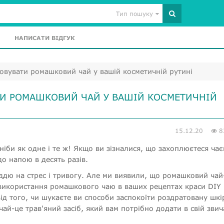
Тип пошуку
НАПИСАТИ ВІДГУК
товувати ромашковий чай у вашій косметичній рутині
ТИ РОМАШКОВИЙ ЧАЙ У ВАШІЙ КОСМЕТИЧНІЙ
15.12.20
8
ніби як одне і те ж! Якщо ви зізналися, що захоплюєтеся чає
о напою в десять разів.
ддю на стрес і тривогу. Але ми виявили, що ромашковий чай
, використання ромашкового чаю в ваших рецептах краси DIY
ід того, чи шукаєте ви способи заспокоїти роздратовану шкі
ай-це трав'яний засіб, який вам потрібно додати в свій зви