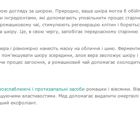
мою догляду за шкірою. Природно, ваша шкіра могла б обійт
 інгредієнтами, які допомагають уповільнити процес старін
в ромашковому чаї, стимулюють регенерацію клітин і борютьс
шкіру. Це, в свою чергу, запобігає передчасному старінню 
ера і рівномірно нанесіть маску на обличчя і шию. Ферменти
і пом'якшувати шкіру зсередини, алое вера зволожує шкіру і
чи процес загоєння, а ромашковий чай допомагає охолодит
розслаблюючі і протизапальні засоби
ромашки і вівсянки. Ві
лущуючими властивостями. Мед допомагає видалити омертвілі
іший ексфоліант.