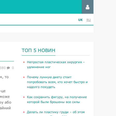
UK
RU
ТОП 5 НОВИН
​Непростая пластическая хирургия –
удлинение ног
380
0
м, то
Почему лунную диету стоит
попробовать всем, кто хочет быстро и
надолго похудеть
-це
 може
Как сохранить фигуру, на получение
ру або
которой были брошены все силы
чайний
Делать ли пластику груди – об этом