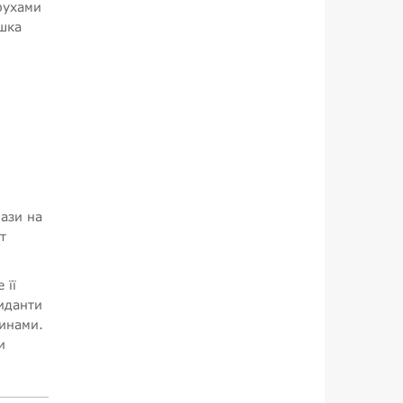
рухами
ашка
рази на
т
 її
иданти
винами.
и