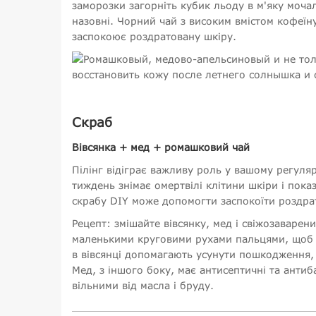
заморозки загорніть кубик льоду в м'яку моча
назовні. Чорний чай з високим вмістом кофеїн
заспокоює роздратовану шкіру.
Скраб
Вівсянка + мед + ромашковий чай
Пілінг відіграє важливу роль у вашому регуля
тиждень знімає омертвілі клітини шкіри і пок
скрабу DIY може допомогти заспокоїти роздрат
Рецепт: змішайте вівсянку, мед і свіжозаварен
маленькими круговими рухами пальцями, щоб в
в вівсянці допомагають усунути пошкодження, 
Мед, з іншого боку, має антисептичні та антиба
вільними від масла і бруду.