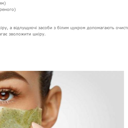
ям)
реного)
іру, а відлущуючі засоби з білим цукром допомагають очист
агає зволожити шкіру.