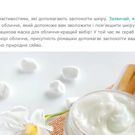
астивостями, які допомагають заспокоїти шкіру.
Зазвичай, 
 обличчя, який допоможе вам зволожити і пом'якшити шкіру
машкова маска для обличчя-кращий вибір! У той час як скраб
кірі обличчя, присутність ромашки допомагає заспокоїти ва
но природне сяйво.