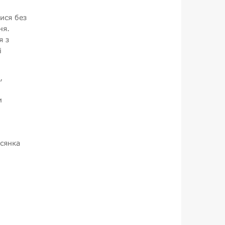
ися без
ня.
я з
і
,
и
всянка