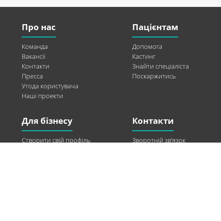
Про нас
Пацієнтам
Команда
Допомога
Вакансії
Кастинг
Контакти
Знайти спеціаліста
Пресса
Поскаржитись
Угода користувача
Наші проекти
Для бізнесу
Контакти
Створити свій профіль
Зворотній зв’язок
Рекламні можливості
Twitter
Допомога
Facebook
Знайти модель
Vkontakte
Спонсорство