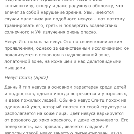
конъюнктиву, склеру и даже радужную оболочку, что
влечет за собой нарушение зрения. Увы, имеются
случаи малигнизации подобного невуса – вот поэтому
травмировать его, греть и подвергать воздействию
солнечного и УФ излучения очень опасно.
Невус Ито похож на невус Ото по своим клиническим
проявлениям, однако за единственным исключением: он
локализуется в основном в надключичной зоне,
лопаточной зоне, на коже шеи и над дельтовидными
мышцами.
Невус Спитц (Spitz)
Данный тип невуса в основном характерен среди детей
и подростков, однако иногда встречается и у взрослых,
и даже пожилых людей. Обычно невус Спитц похож на
одиночный узел, который плотен по своей структуре и
располагается на коже лица. Цвет невуса варьируется
от розового до ярко-красного, и даже коричневого. Его
поверхность, как правило, является гладкой. У
взрослых такой невус зачастую пигментирован, из-за