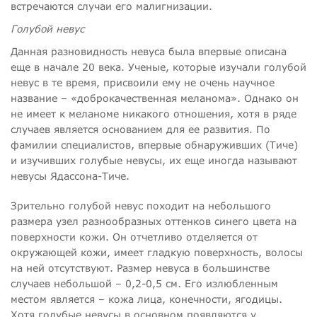
встречаются случаи его малигнизации.
Голубой невус
Данная разновидность невуса была впервые описана
еще в начале 20 века. Ученые, которые изучали голубой
невус в те время, присвоили ему не очень научное
название – «доброкачественная меланома». Однако он
не имеет к меланоме никакого отношения, хотя в ряде
случаев является основанием для ее развития. По
фамилии специалистов, впервые обнаруживших (Тиче)
и изучивших голубые невусы, их еще иногда называют
невусы Ядассона-Тиче.
Зрительно голубой невус походит на небольшого
размера узел разнообразных оттенков синего цвета на
поверхности кожи. Он отчетливо отделяется от
окружающей кожи, имеет гладкую поверхность, волосы
на ней отсутствуют. Размер невуса в большинстве
случаев небольшой – 0,2-
0,5 см. Его излюбленным
местом является – кожа лица, конечности, ягодицы.
Хотя голубые невусы в основном появляются у