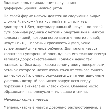
большая роль принадлежит нарушению
дифференцировки меланоцитов.
По своей форме невусы делятся на следующие виды:
сложный, похожий на крупный папул или узел
диаметром 1,5см; внутридермальный невус – по своей
сути обычная родинка с четкими очертаниями и мягкой
консистенцией, которая встречается у многих людей;
невус Спитц – плотный красноватый узел, чаще
встречающийся на лице ребенка. Для такого невуса
характерен ускоренный рост, однако его течение всегда
является доброкачественным. Голубой невус так
называется благодаря характерному цвету поверхности,
оттенок которого может изменяться от темного синего
до черного. Галоневус окружается депигментационным
участком, который возникает вокруг него ввиду
поражения антителами клеток кожи. Обычное место
образования галоневусов – туловище и спина.
Меланоцитарные невусы
Меланоцитарные невусы довольно распространены, в