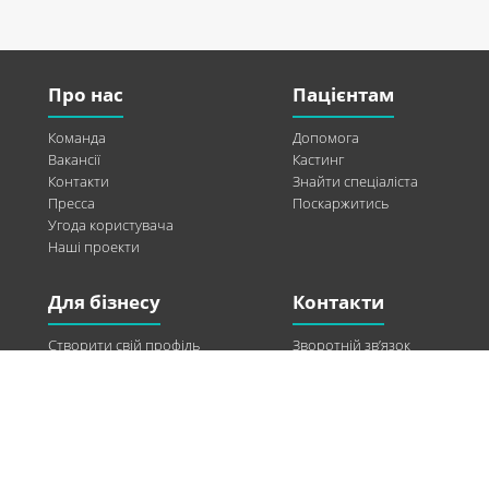
Про нас
Пацієнтам
Команда
Допомога
Вакансії
Кастинг
Контакти
Знайти спеціаліста
Пресса
Поскаржитись
Угода користувача
Наші проекти
Для бізнесу
Контакти
Створити свій профіль
Зворотній зв’язок
Рекламні можливості
Twitter
Допомога
Facebook
Знайти модель
Vkontakte
Спонсорство