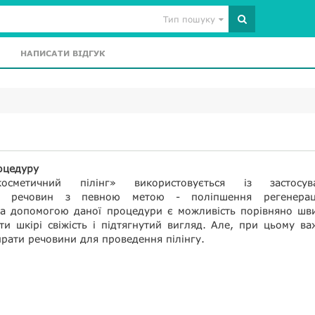
Тип пошуку
НАПИСАТИ ВІДГУК
оцедуру
осметичний пілінг» використовується із застосув
их речовин з певною метою - поліпшення регенерац
а допомогою даної процедури є можливість порівняно шви
и шкірі свіжість і підтягнутий вигляд. Але, при цьому в
рати речовини для проведення пілінгу.