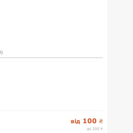
0)
100
від
₴
до 200
₴