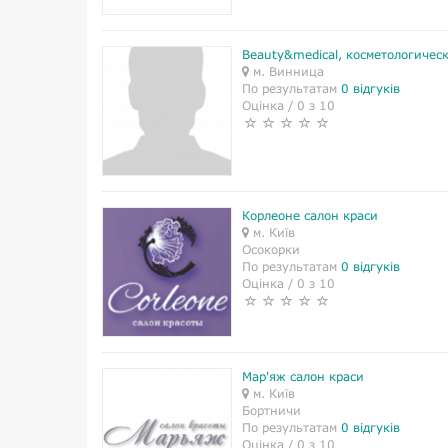
Beauty&medical, косметологичес
м. Винница
По результатам
0 відгуків
Оцінка / 0 з 10
Корлеоне салон краси
м. Київ
Осокорки
По результатам
0 відгуків
Оцінка / 0 з 10
Мар'яж салон краси
м. Київ
Бортничи
По результатам
0 відгуків
Оцінка / 0 з 10