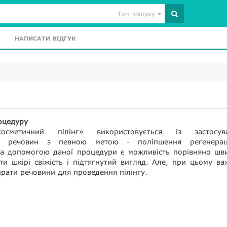
Тип пошуку
НАПИСАТИ ВІДГУК
оцедуру
осметичний пілінг» використовується із застосув
их речовин з певною метою - поліпшення регенерац
а допомогою даної процедури є можливість порівняно шви
и шкірі свіжість і підтягнутий вигляд. Але, при цьому в
рати речовини для проведення пілінгу.