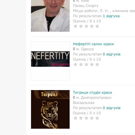
м. Київ
Палац Спорту
Місце роботи:
Л. Н. , клиника ла
По результатам
1 відгука
Оцінка / 0 з 10
Нефертіті салон краси
м. Одесса
По результатам
0 відгуків
Оцінка / 0 з 10
Тигриця студія краси
м. Днепропетровск
Вокзальная
По результатам
0 відгуків
Оцінка / 0 з 10