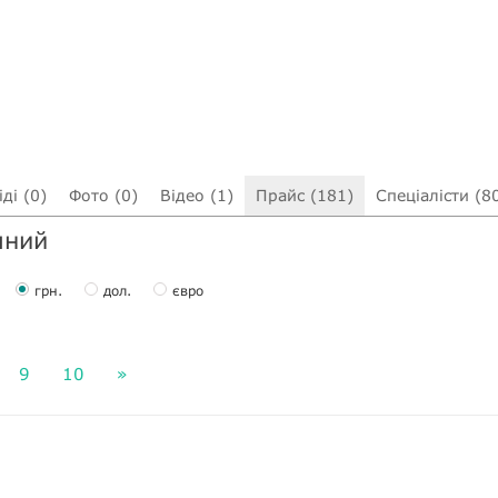
ді (0)
Фото (0)
Відео (1)
Прайс (181)
Спеціалісти (8
чний
грн.
дол.
євро
9
10
»