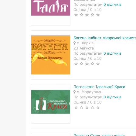
По результатам
0 відгуків
Оцінка / 0 з 10
Богема кабінет лікарської космето
м. Харків
23 Августа
По результатам
0 відгуків
Оцінка / 0 з 10
Посольство Ідеальної Краси
м. Мариуполь
По результатам
0 відгуків
Оцінка / 0 з 10
Персона Стиль салон краси