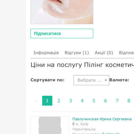
Підписатися
Інформація
Відгуки (1)
Акції (0)
Відпові
Ціни на послугу Пілінг космети
Сортувати по:
Валюта:
Вибрати ...
«
1
2
3
4
5
6
7
8
Павлучинская Ирина Сергеевна
м. Київ
Чернігівська