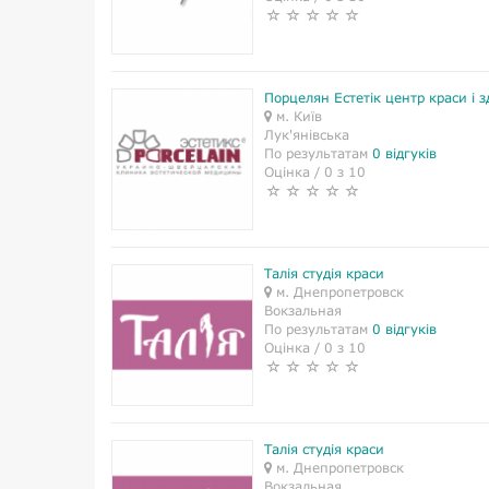
Порцелян Естетік центр краси і з
м. Київ
Лук'янівська
По результатам
0 відгуків
Оцінка / 0 з 10
Талія студія краси
м. Днепропетровск
Вокзальная
По результатам
0 відгуків
Оцінка / 0 з 10
Талія студія краси
м. Днепропетровск
Вокзальная