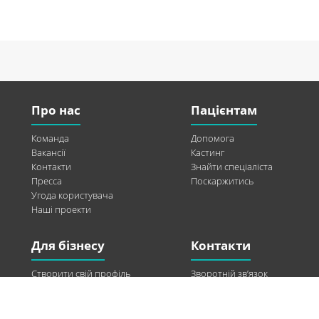
Про нас
Пацієнтам
Команда
Допомога
Вакансії
Кастинг
Контакти
Знайти спеціаліста
Пресса
Поскаржитись
Угода користувача
Наші проекти
Для бізнесу
Контакти
Створити свій профіль
Зворотній зв’язок
Рекламні можливості
Twitter
Допомога
Facebook
Знайти модель
Vkontakte