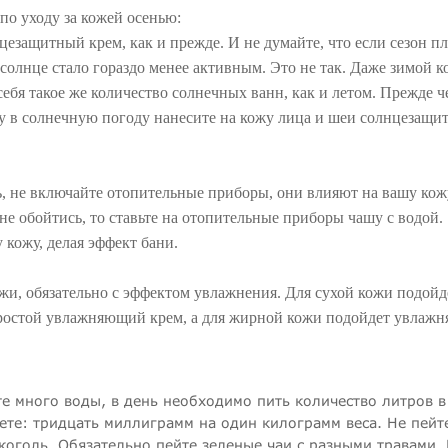
по уходу за кожей осенью:
цезащитный крем, как и прежде. И не думайте, что если сезон п
 солнце стало гораздо менее активным. Это не так. Даже зимой к
ебя такое же количество солнечных ванн, как и летом. Прежде ч
у в солнечную погоду нанесите на кожу лица и шеи солнцезащи
, не включайте отопительные приборы, они влияют на вашу кож
 не обойтись, то ставьте на отопительные приборы чашу с водой.
 кожу, делая эффект бани.
жи, обязательно с эффектом увлажнения. Для сухой кожи подойд
ростой увлажняющий крем, а для жирной кожи подойдет увлаж
е много воды, в день необходимо пить количество литров в
ете: тридцать миллиграмм на один килограмм веса. Не пейт
коголь. Обязательно пейте зеленые чаи с разными травами. 