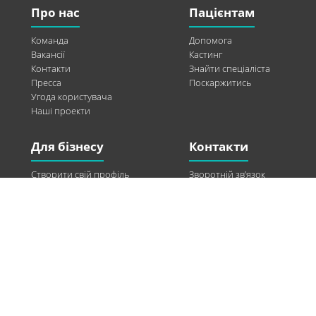
Про нас
Пацієнтам
Команда
Допомога
Вакансії
Кастинг
Контакти
Знайти спеціаліста
Пресса
Поскаржитись
Угода користувача
Наші проекти
Для бізнесу
Контакти
Створити свій профіль
Зворотній зв’язок
Рекламні можливості
Twitter
Допомога
Facebook
Знайти модель
Vkontakte
Спонсорство