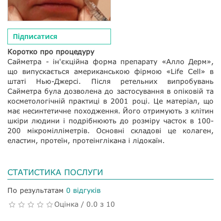
Підписатися
Коротко про процедуру
Сайметра - ін'єкційна форма препарату «Алло Дерм»,
що випускається американською фірмою «Life Cell» в
штаті Нью-Джерсі. Після ретельних випробувань
Сайметра була дозволена до застосування в опіковій та
косметологічній практиці в 2001 році. Це матеріал, що
має несинтетичне походження. Його отримують з клітин
шкіри людини і подрібнюють до розміру часток в 100-
200 мікромілліметрів. Основні складові це колаген,
еластин, протеїн, протеінглікана і лідокаїн.
СТАТИСТИКА ПОСЛУГИ
По результатам
0 відгуків
Оцінка / 0.0 з 10