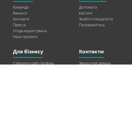
Команда
Допомога
Вакансії
Кастинг
Контакти
Знайти спеціаліста
Пресса
Поскаржитись
Угода користувача
Наші проекти
Для бізнесу
Контакти
Створити свій профіль
Зворотній зв’язок
Рекламні можливості
Twitter
Допомога
Facebook
Знайти модель
Vkontakte
Спонсорство
© 2013-2026 Q-WEL Всі права захищені