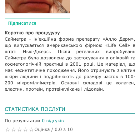
Підписатися
Коротко про процедуру
Сайметра - ін'єкційна форма препарату «Алло Дерм»,
що випускається американською фірмою «Life Cell» в
штаті Нью-Джерсі. Після ретельних випробувань
Сайметра була дозволена до застосування в опіковій та
косметологічній практиці в 2001 році. Це матеріал, що
має несинтетичне походження. Його отримують з клітин
шкіри людини і подрібнюють до розміру часток в 100-
200 мікромілліметрів. Основні складові це колаген,
еластин, протеїн, протеінглікана і лідокаїн.
СТАТИСТИКА ПОСЛУГИ
По результатам
0 відгуків
Оцінка / 0.0 з 10