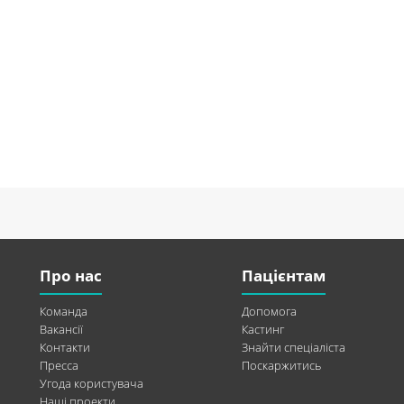
Про нас
Пацієнтам
Команда
Допомога
Вакансії
Кастинг
Контакти
Знайти спеціаліста
Пресса
Поскаржитись
Угода користувача
Наші проекти