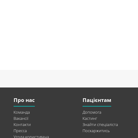
Про нас
Пацієнтам
Команда
Допомога
Вакансії
Кастинг
Контакти
Знайти спеціаліста
Пресса
Поскаржитись
Угода користувача