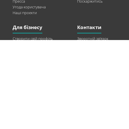
Пресса
Поскаржитись
Угода користувача
Наші проекти
Для бізнесу
Контакти
Створити свій профіль
Зворотній зв’язок
Рекламні можливості
Twitter
Допомога
Facebook
Знайти модель
Vkontakte
Спонсорство
© 2013-2026 Q-WEL Всі права захищені
Інформація на сайті q-wel.com призначена тільки для ознайомлення. Описані
методи самостійно використовувати не рекомендується. Всі права на матеріали,
розміщені на сайті q-wel.com охороняються відповідно до законодавства
України.
«агробизнес»