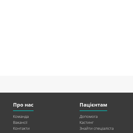
Про нас
Пацієнтам
Команда
Допомога
Вакансії
Кастинг
Контакти
Знайти спеціаліста