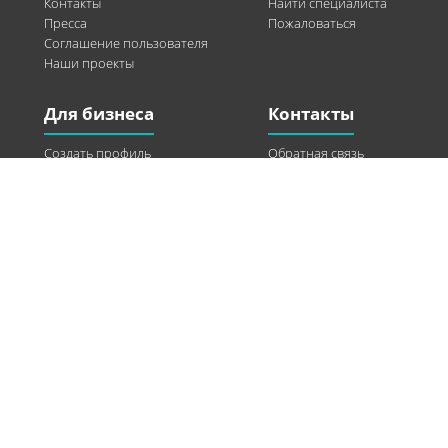
Контакты
Найти специалиста
Пресса
Пожаловаться
Соглашение пользователя
Наши проекты
Для бизнеса
Контакты
Создать профиль
Обратная связь
Рекламные возможности
Twitter
Помощь
Facebook
Найти модель
Vkontakte
Спонсорство
© 2013-2026 Q-WEL Все права защищены
Інформація на сайті q-wel.com призначена тільки для ознайомлення. Описані
методи самостійно використовувати не рекомендується. Всі права на матеріали,
розміщені на сайті q-wel.com охороняються відповідно до законодавства