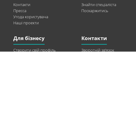
Контакти
Знайти спеціаліста
Пресса
Поскаржитись
Угода користувача
Наші проекти
Для бізнесу
Контакти
Створити свій профіль
Зворотній зв’язок
Рекламні можливості
Twitter
Допомога
Facebook
Знайти модель
Vkontakte
Спонсорство
© 2013-2026 Q-WEL Всі права захищені
Інформація на сайті q-wel.com призначена тільки для ознайомлення. Описані
методи самостійно використовувати не рекомендується. Всі права на матеріали,
розміщені на сайті q-wel.com охороняються відповідно до законодавства