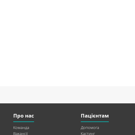
Про нас
Пацієнтам
Команда
Допомога
Вакансії
Кастинг