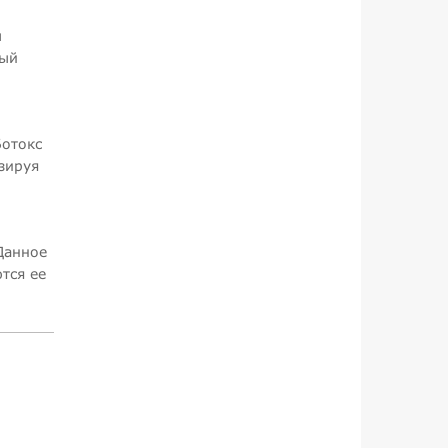
ы
ный
Ботокс
зируя
Данное
тся ее