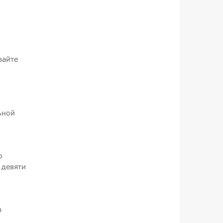
вайте
ьной
о
 девяти
в