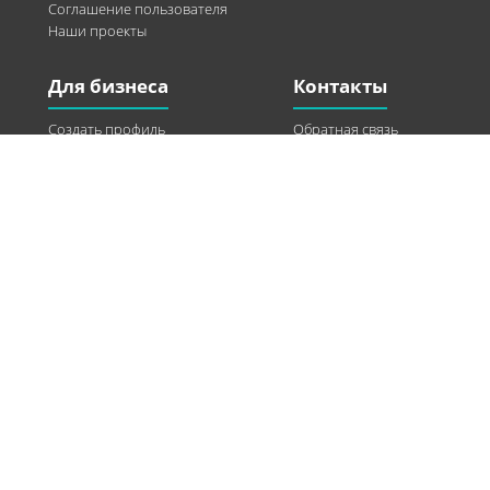
Соглашение пользователя
Наши проекты
Для бизнеса
Контакты
Создать профиль
Обратная связь
Рекламные возможности
Twitter
Помощь
Facebook
Найти модель
Vkontakte
Спонсорство
© 2013-2026 Q-WEL Все права защищены
Інформація на сайті q-wel.com призначена тільки для ознайомлення. Описані
методи самостійно використовувати не рекомендується. Всі права на матеріали,
розміщені на сайті q-wel.com охороняються відповідно до законодавства
України.
«агробизнес»