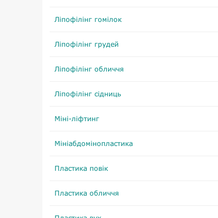
Ліпофілінг гомілок
Ліпофілінг грудей
Ліпофілінг обличчя
Ліпофілінг сідниць
Міні-ліфтинг
Мініабдомінопластика
Пластика повік
Пластика обличчя
Пластика вух