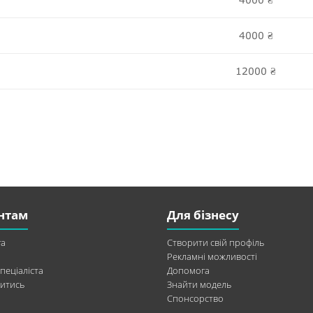
₴
4000
₴
12000
₴
нтам
Для бізнесу
а
Створити свій профіль
Рекламні можливості
пеціаліста
Допомога
итись
Знайти модель
Спонсорство