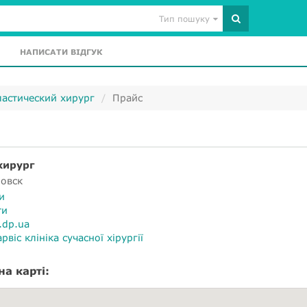
Тип пошуку
НАПИСАТИ ВІДГУК
ластический хирург
Прайс
хирург
овск
и
ти
a.dp.ua
арвіс клініка сучасної хірургії
на карті: