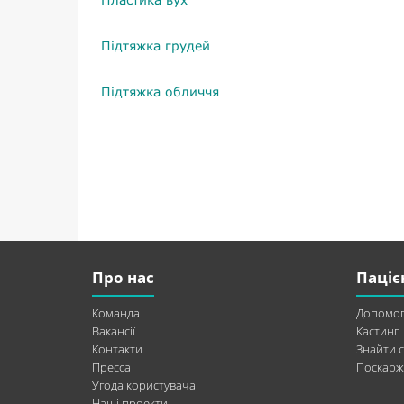
Підтяжка грудей
Підтяжка обличчя
Про нас
Паціє
Команда
Допомог
Вакансії
Кастинг
Контакти
Знайти с
Пресса
Поскарж
Угода користувача
Наші проекти