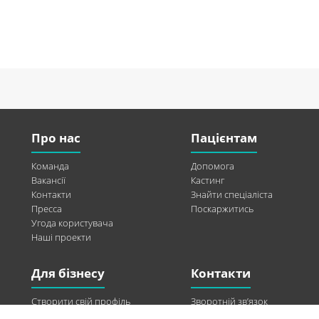
Про нас
Пацієнтам
Команда
Допомога
Вакансії
Кастинг
Контакти
Знайти спеціаліста
Пресса
Поскаржитись
Угода користувача
Наші проекти
Для бізнесу
Контакти
Створити свій профіль
Зворотній зв’язок
Рекламні можливості
Twitter