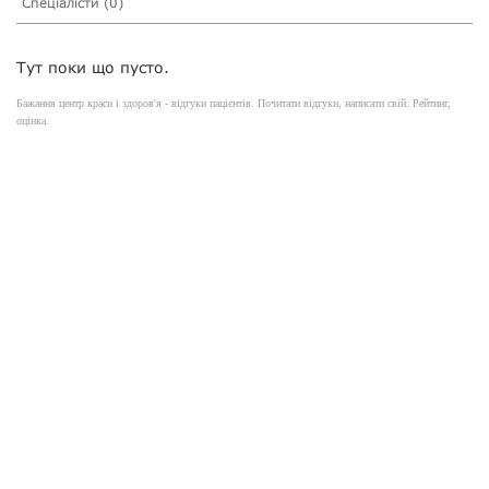
Спеціалісти (0)
Тут поки що пусто.
Бажання центр краси і здоров'я - відгуки пацієнтів. Почитати відгуки, написати свій. Рейтинг,
оцінка.