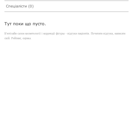
Спеціалісти (0)
Тут поки що пусто.
Б'ютілайн салон косметології і коррекції фігуры - відгуки пацієнтів. Почитати відгуки, написати
свій. Рейтинг, оцінка.