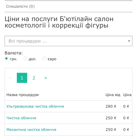
Спеціалісти (0)
Ціни на послуги Б'ютілайн салон
косметології і коррекції фігуры
Всі процедури ...
Валюта:
грн.
дол.
євро
«
1
2
»
Назва процедури
Ціна від
Ціна до
Ультразвукова чистка обличчя
280
0
₴
₴
Чистка обличчя
250
0
₴
₴
Механічна чистка обличчя
250
0
₴
₴