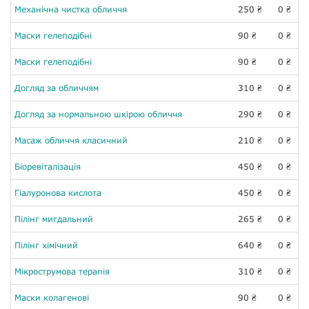
Механічна чистка обличчя
250
0
₴
₴
Маски гелеподібні
90
0
₴
₴
Маски гелеподібні
90
0
₴
₴
Догляд за обличчям
310
0
₴
₴
Догляд за нормальною шкірою обличчя
290
0
₴
₴
Масаж обличчя класичний
210
0
₴
₴
Біоревіталізація
450
0
₴
₴
Гіалуронова кислота
450
0
₴
₴
Пілінг мигдальний
265
0
₴
₴
Пілінг хімічний
640
0
₴
₴
Мікрострумова терапія
310
0
₴
₴
Маски колагенові
90
0
₴
₴