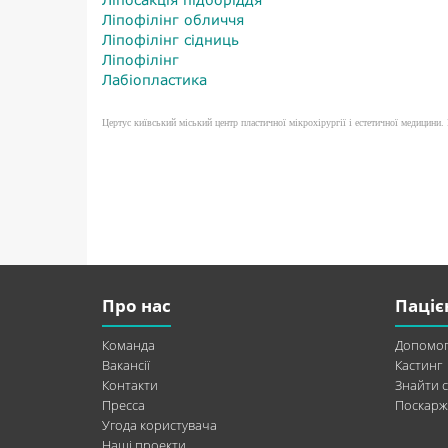
Ліпофілінг обличчя
Ліпофілінг сідниць
Ліпофілінг
Лабіопластика
Цертус київський міський центр пластичної мікрохірургії і естетичної медицини. П
Про нас
Паціє
Команда
Допомог
Вакансії
Кастинг
Контакти
Знайти с
Пресса
Поскарж
Угода користувача
Наші проекти