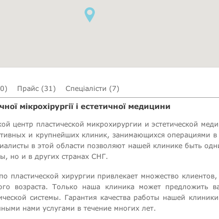
(0)
Прайс (31)
Спеціалісти (7)
ної мікрохірургії і естетичної медицини
ой центр пластической микрохирургии и эстетической мед
ктивных и крупнейших клиник, занимающихся операциями в
алисты в этой области позволяют нашей клинике быть одн
ы, но и в других странах СНГ.
по пластической хирургии привлекает множество клиентов,
ого возраста. Только наша клиника может предложить 
ической системы. Гарантия качества работы нашей клиник
ными нами услугами в течение многих лет.