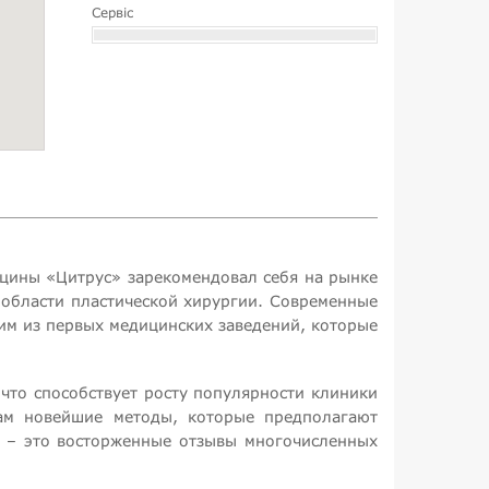
Сервіс
ицины «Цитрус» зарекомендовал себя на рынке
 области пластической хирургии. Современные
им из первых медицинских заведений, которые
 что способствует росту популярности клиники
вам новейшие методы, которые предполагают
и – это восторженные отзывы многочисленных