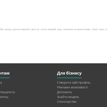
ро заклад, відгуки пацієнтів, фото до і після операцій, ціни, записатися на консультацію. Акції, відео, п
нтам
Для бізнесу
а
Створити свій профіль
Рекламні можливості
пеціаліста
Допомога
итись
Знайти модель
Спонсорство