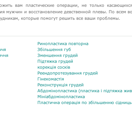
жить вам пластические операции, не только касающихся
ция мужчин и восстановление девственной плевы. По всем в
рудникам, которые помогут решить все ваши проблемы.
Ринопластика повторна
ччя
Збільшення губ
иччя
Зменшення грудей
Підтяжка грудей
корекція сосків
Реендопротезування грудей
Гінекомастія
Реконструкція грудей
Абдомінопластика (пластика і підтяжка жив
Мініабдомінопластика
Пластична операція по збільшенню сідниць