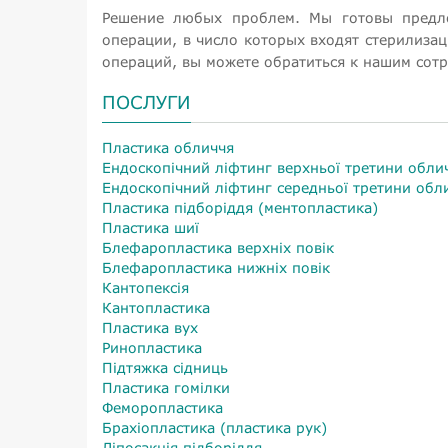
Решение любых проблем. Мы готовы предло
операции, в число которых входят стерилиза
операций, вы можете обратиться к нашим сот
ПОСЛУГИ
Пластика обличчя
Ендоскопічний ліфтинг верхньої третини обли
Ендоскопічний ліфтинг середньої третини обл
Пластика підборіддя (ментопластика)
Пластика шиї
Блефаропластика верхніх повік
Блефаропластика нижніх повік
Кантопексія
Кантопластика
Пластика вух
Ринопластика
Підтяжка сідниць
Пластика гомілки
Феморопластика
Брахіопластика (пластика рук)
Ліпосакція підборіддя