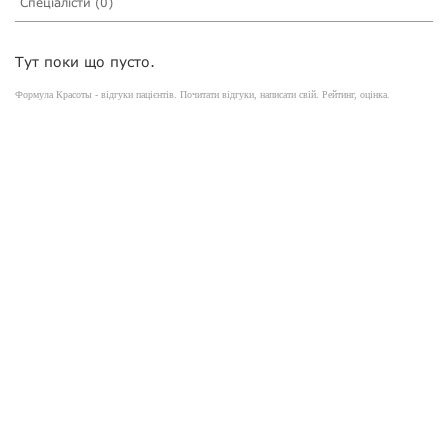
Спеціалісти (0)
Тут поки що пусто.
Формула Красоты - відгуки пацієнтів. Почитати відгуки, написати свій. Рейтинг, оцінка.