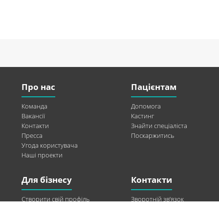
Про нас
Пацієнтам
Команда
Допомога
Вакансії
Кастинг
Контакти
Знайти спеціаліста
Пресса
Поскаржитись
Угода користувача
Наші проекти
Для бізнесу
Контакти
Створити свій профіль
Зворотній зв’язок
Рекламні можливості
Twitter
Допомога
Facebook