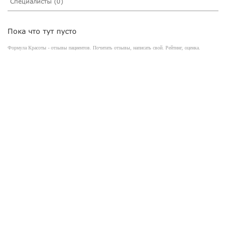
Специалисты (0)
Пока что тут пусто
Формула Красоты - отзывы пациентов. Почитать отзывы, написать свой. Рейтинг, оценка.