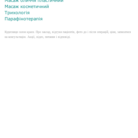
Масаж бличчя пластичний
Масаж косметичний
Трихологія
Парафінотерапія
Кудесниця салон краси. Про заклад, відгуки пацієнтів, фото до і після операцій, ціни, записатися
на консультацію. Акції, відео, питання і відповіді.