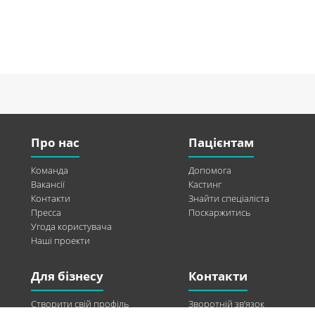
Про нас
Пацієнтам
Команда
Допомога
Вакансії
Кастинг
Контакти
Знайти спеціаліста
Пресса
Поскаржитись
Угода користувача
Наші проекти
Для бізнесу
Контакти
Створити свій профіль
Зворотній зв’язок