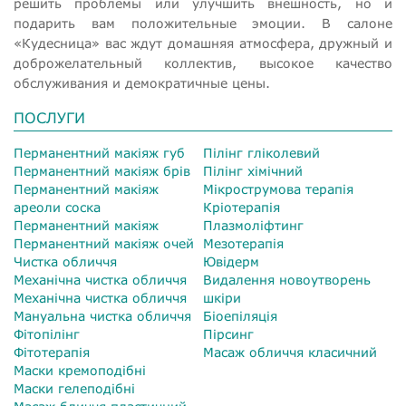
решить проблемы или улучшить внешность, но и
подарить вам положительные эмоции. В салоне
«Кудесница» вас ждут домашняя атмосфера, дружный и
доброжелательный коллектив, высокое качество
обслуживания и демократичные цены.
ПОСЛУГИ
Перманентний макіяж губ
Пілінг гліколевий
Перманентний макіяж брів
Пілінг хімічний
Перманентний макіяж
Мікрострумова терапія
ареоли соска
Кріотерапія
Перманентний макіяж
Плазмоліфтинг
Перманентний макіяж очей
Мезотерапія
Чистка обличчя
Ювідерм
Механічна чистка обличчя
Видалення новоутворень
Механічна чистка обличчя
шкіри
Мануальна чистка обличчя
Біоепіляція
Фітопілінг
Пірсинг
Фітотерапія
Масаж обличчя класичний
Маски кремоподібні
Маски гелеподібні