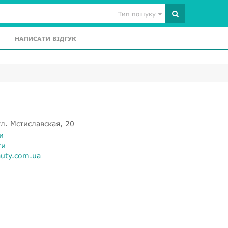
Тип пошуку
НАПИСАТИ ВІДГУК
л. Мстиславская, 20
и
ти
auty.com.ua