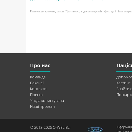
Резиденция красоты, салон. Про заклад, відгуки пацієнтів, фото до і після операці
Про нас
Паціє
Команда
Допомог
Вакансії
Кастинг
Контакти
Знайти с
Пресса
Поскарж
Угода користувача
Наші проекти
© 2013-2026 Q-WEL Всі
Інформаці
рекоменду