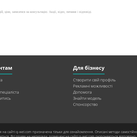
й, ціни, записатися на консультацію. Акції, відео, питання і відповіді.
нтам
Для бізнесу
а
Створити свій профіль
Рекламні можливості
пеціаліста
Допомога
итись
Знайти модель
Спонсорство
я на сайті q-wel.com призначена тільки для ознайомлення. Описані методи самостійн
ється. Всі права на матеріали, розміщені на сайті q-wel.com охороняються відповідно 