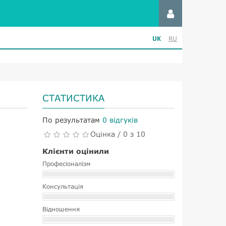
UK
RU
СТАТИСТИКА
По результатам
0 відгуків
Оцінка / 0 з 10
Клієнти оцінили
Професіоналізм
Консультація
Відношення