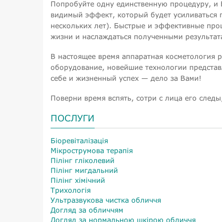
Попробуйте одну единственную процедуру, и 
видимый эффект, который будет усиливаться 
нескольких лет). Быстрые и эффективные про
жизни и наслаждаться полученными результат
В настоящее время аппаратная косметология 
оборудование, новейшие технологии представл
себе и жизненный успех — дело за Вами!
Поверни время вспять, сотри с лица его след
ПОСЛУГИ
Біоревіталізація
Мікрострумова терапія
Пілінг гліколевий
Пілінг мигдальний
Пілінг хімічний
Трихологія
Ультразвукова чистка обличчя
Догляд за обличчям
Догляд за нормальною шкірою обличчя