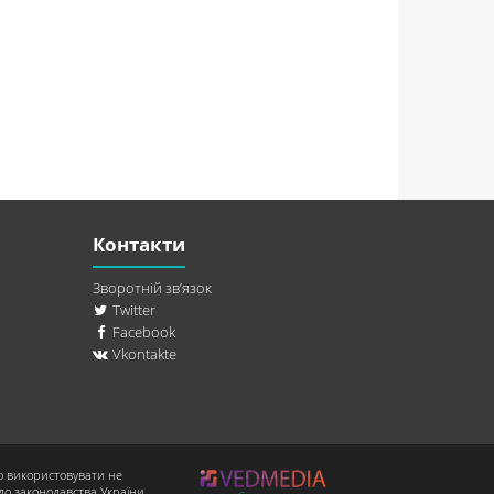
Контакти
Зворотній зв’язок
Twitter
Facebook
Vkontakte
о використовувати не
до законодавства України.