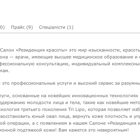
(0)
Прайс (9)
Спеціалісти (1)
Салон «Резиденция красоты» это мир изысканности, красоты 
лона — врачи, имеющие высшее медицинское образование и 
рофессиональную консультацию, индивидуальный комплексны
лам.
 это профессиональные услуги и высокий сервис за разумн
уги, основанные на новейших инновационных технологиях в
ддержанию молодости лица и тела, такие как новейшие мет
нология третьего поколения Tri Lipo, которая позволяет изб
восстановить юный овал лица, вернуть коже плотность и уп
ой операции, а c появлением в нашем Салоне «Резиденция 
ционной подтяжкой кожи! Вам кажется это невероятным!