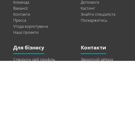
Команда
Допомога
Вакансії
Кастинг
Контакти
Знайти спеціаліста
Пресса
Поскаржитись
Угода користувача
Наші проекти
Для бізнесу
Контакти
Створити свій профіль
Зворотній зв’язок
Рекламні можливості
Twitter
Допомога
Facebook
Знайти модель
Vkontakte
Спонсорство
© 2013-2026 Q-WEL Всі права захищені
Інформація на сайті q-wel.com призначена тільки для ознайомлення. Описані