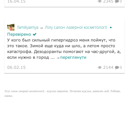
16.04.15
2345
0
familiyaimya
Лілу салон лазерної косметології
→
Перевірено
У кого был сильный гипергидроз меня поймут, что
это такое. Зимой еще куда ни шло, а летом просто
катастрофа. Дезодоранты помогают на час-другой, а,
если нужно в город ... →
переглянути
06.02.15
2144
0
Лілу салон лазерної косметології - відгуки пацієнтів. Почитати відгуки, написати свій. Рейтинг,
оцінка.