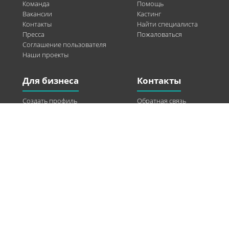
Команда
Помощь
Вакансии
Кастинг
Контакты
Найти специалиста
Пресса
Пожаловаться
Соглашение пользователя
Наши проекты
Для бизнеса
Контакты
Создать профиль
Обратная связь
Рекламные возможности
Twitter
Помощь
Facebook
Найти модель
Vkontakte
Спонсорство
© 2013-2026 Q-WEL Все права защищены
Інформація на сайті q-wel.com призначена тільки для ознайомлення. Описані