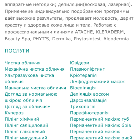
аппаратные методики; депиляции(восковая, лазерная).
Применение индивидуально подобранной программы
даёт высокие результаты, продлевает молодость, дарит
красоту и здоровье коже лица и тела. Работаю с
профессиональными линиями ATACHE, KLERADERM,
Beauty Spa, PHYT’S, Dermika, Phytosintesi, Algodermia.
ПОСЛУГИ
Чистка обличчя
Ювідерм
Механічна чистка обличчя
Плазмоліфтинг
Ультразвукова чистка
Кріотерапія
обличчя
Лімфодренажний масаж
Мануальна чистка обличчя
Біоепіляція
Догляд за нормальною
Депіляція воском
шкірою обличчя
Дарсонвалізація
Догляд за обличчям
Трихологія
Купероз
Парафінотерапія
Пілінг хімічний
Перманентний макіяж губ
Пілінг саліциловий
Перманентний макіяж брів
Пілінг гліколевий
Перманентний макіяж
Пілінг мигдальний
Перманентний макіяж очей