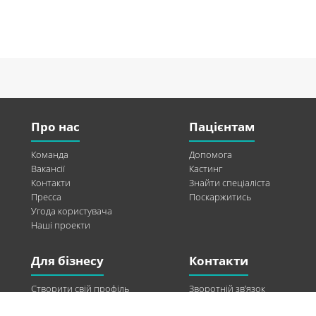
Про нас
Пацієнтам
Команда
Допомога
Вакансії
Кастинг
Контакти
Знайти спеціаліста
Пресса
Поскаржитись
Угода користувача
Наші проекти
Для бізнесу
Контакти
Створити свій профіль
Зворотній зв’язок
Рекламні можливості
Twitter