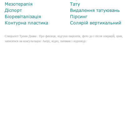
Мезотерапія
Тату
Діспорт
Видалення татуювань
Біоревіталізація
Пірсинг
Контурна пластика
Солярій вертикальний
Спеціаліст Троян Диана . Про фахівця, відгуки пацієнтів, фото до і після операцій, ціни,
записатися на консультацію. Акції, відео, питання і відповіді.