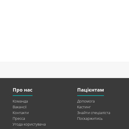
Про нас
Пацієнтам
Команда
Допомога
Вакансії
Кастинг
Контакти
Знайти спеціаліста
Пресса
Поскаржитись
Угода користувача