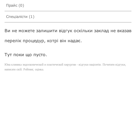
Прайс (0)
Спеціалісти (1)
Ви не можете залишити відгук оскільки заклад не вказав
перелік процедур, котрі він надає.
Тут поки що пусто.
Юна клиника эндоскопической и пластической хирургии - відгуки пацієнтів. Почитати відгуки,
написати свій. Рейтинг, оцінка.