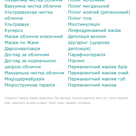
Вакуумна чистка обличчя
Пілінг мигдальний
Ультразвукова чистка
Пілінг жовтий (ретиноєвий)
обличчя
Пілінг тіла
Ультразвук
Міостимуляція
Купероз
Лімфодренажний масаж
Масаж обличчя класичний
Депіляція воском
Масаж по Жаке
Шугарінг (цукрова
Дарсонвалізація
депіляція)
Догляд за обличчям
Парафінотерапія
Догляд за нормальною
Пірсинг
шкірою обличчя
Перманентний макіяж брів
Мануальна чистка обличчя
Перманентний макіяж очей
Мікродермабразія
Перманентний макіяж губ
Мікрострумова терапія
Перманентний макіяж
Спеціаліст Завадка Заряна Даниловна. Про фахівця, відгуки пацієнтів, фото до і після операцій,
ціни, записатися на консультацію. Акції, відео, питання і відповіді.