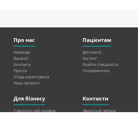
Про нас
Пацієнтам
Команда
Допомога
Вакансії
Кастинг
Контакти
Знайти спеціаліста
Пресса
Поскаржитись
Угода користувача
Наші проекти
Для бізнесу
Контакти
Створити свій профіль
Зворотній зв’язок
Рекламні можливості
Twitter
Допомога
Facebook
Знайти модель
Vkontakte
Спонсорство