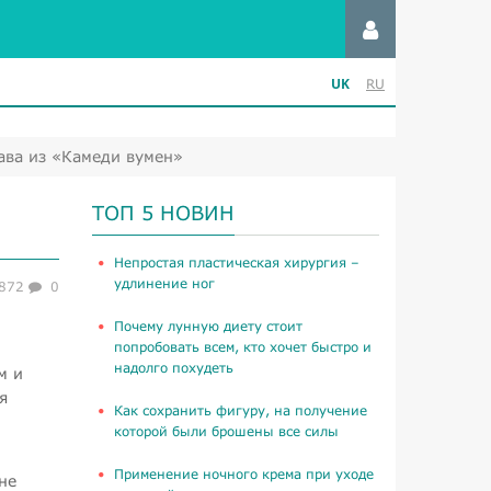
UK
RU
ава из «Камеди вумен»
ТОП 5 НОВИН
​Непростая пластическая хирургия –
удлинение ног
872
0
Почему лунную диету стоит
попробовать всем, кто хочет быстро и
надолго похудеть
м и
я
Как сохранить фигуру, на получение
которой были брошены все силы
Применение ночного крема при уходе
не