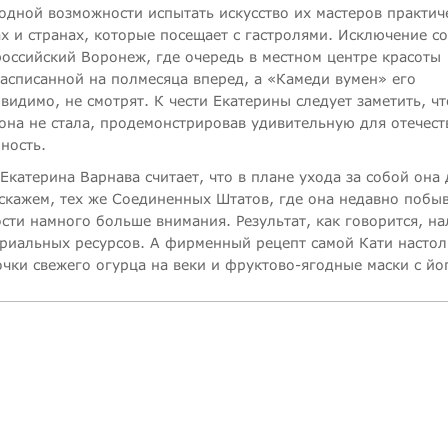
 одной возможности испытать искусство их мастеров практич
ах и странах, которые посещает с гастролями. Исключение со
 российский Воронеж, где очередь в местном центре красоты
расписанной на полмесяца вперед, а «Камеди вумен» его
видимо, не смотрят. К чести Екатерины следует заметить, чт
 она не стала, продемонстрировав удивительную для отечес
ность.
Екатерина Варнава считает, что в плане ухода за собой она
скажем, тех же Соединенных Штатов, где она недавно побыв
ти намного больше внимания. Результат, как говорится, на
ериальных ресурсов. А фирменный рецепт самой Кати настол
очки свежего огурца на веки и фруктово-ягодные маски с йо