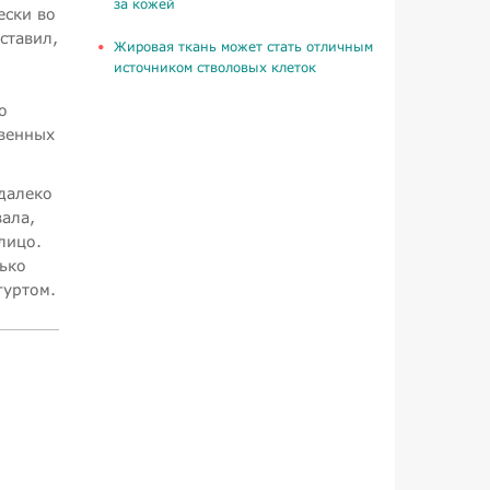
за кожей
ески во
ставил,
Жировая ткань может стать отличным
источником стволовых клеток
о
твенных
 далеко
ала,
лицо.
ько
гуртом.