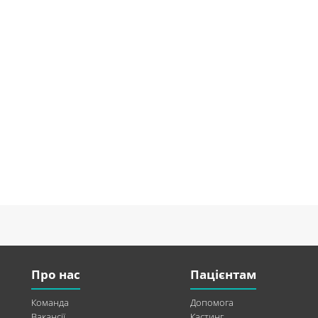
Про нас
Пацієнтам
Команда
Допомога
Вакансії
Кастинг