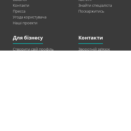
Контакти
Знайти спеціаліста
Пресса
Поскаржитись
Угода користувача
Наші проекти
Для бізнесу
Контакти
Створити свій профіль
Зворотній зв’язок
Рекламні можливості
Twitter
Допомога
Facebook
Знайти модель
Vkontakte
Спонсорство
© 2013-2026 Q-WEL Всі права захищені
Інформація на сайті q-wel.com призначена тільки для ознайомлення. Описані
методи самостійно використовувати не рекомендується. Всі права на матеріали,