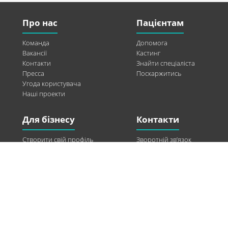
Про нас
Пацієнтам
Команда
Допомога
Вакансії
Кастинг
Контакти
Знайти спеціаліста
Пресса
Поскаржитись
Угода користувача
Наші проекти
Для бізнесу
Контакти
Створити свій профіль
Зворотній зв’язок
Рекламні можливості
Twitter
Допомога
Facebook
Знайти модель
Vkontakte
Спонсорство