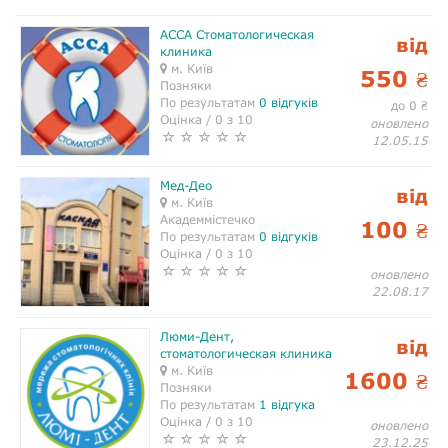
АССА Стоматологическая
від
клиника
м. Київ
550
₴
Позняки
По результатам
0 відгуків
до 0
₴
Оцінка / 0 з 10
оновлено
12.05.15
Мед-Део
від
м. Київ
Академмістечко
100
₴
По результатам
0 відгуків
Оцінка / 0 з 10
оновлено
22.08.17
Люми-Дент,
від
стоматологическая клиника
м. Київ
1600
₴
Позняки
По результатам
1 відгука
Оцінка / 0 з 10
оновлено
23.12.25